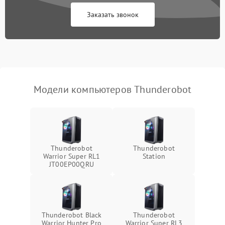
Заказать звонок
Ошибки в работе
1500 ₽
Подробнее →
оперативной памяти
Не распознается USB-порт
1300 ₽
Подробнее →
Модели компьютеров Thunderobot
Thunderobot
Thunderobot
Warrior Super RL1
Station
JT00EP00QRU
Thunderobot Black
Thunderobot
Warrior Hunter Pro
Warrior Super RL3