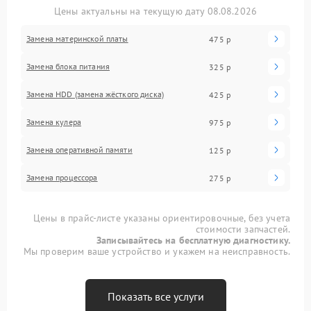
Цены актуальны на текущую дату 08.08.2026
Замена материнской платы
475 р
Замена блока питания
325 р
Замена HDD (замена жёсткого диска)
425 р
Замена кулера
975 р
Замена оперативной памяти
125 р
Замена процессора
275 р
Цены в прайс-листе указаны ориентировочные, без учета
стоимости запчастей.
Записывайтесь на бесплатную диагностику.
Мы проверим ваше устройство и укажем на неисправность.
Показать все услуги