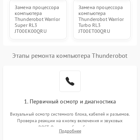
Замена процессора
Замена процессора
компьютера
компьютера
Thunderobot Warrior
Thunderobot Warrior
Super RL3
Turbo RL3
JT00EK00QRU
JT00ET00QRU
Этапы ремонта компьютера Thunderobot
1. Первичный осмотр и диагностика
Визуальный осмотр системного блока, кабелей и разъемов.
Проверка реакции на кнопку включения и звуковых
сигналов POST. Оценка работы блока питания для
Подробнее
локализации базовых неисправностей без полного разбора.