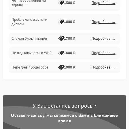
Нет изображения на
Прочие специфичные проблемы
1500 ₽
Подробнее →
экране
Проблемы с хранением данных
Проблемы с жестким
1800 ₽
Подробнее →
диском
Механические повреждения
Сломан блок питания
1700 ₽
Подробнее →
Программное обеспечение
Не подключается к Wi-Fi
1600 ₽
Подробнее →
Аудио
Перегрев процессора
1900 ₽
Подробнее →
Проблемы с видеокартой
1800 ₽
Подробнее →
Проблемы с
подключением внешних
1400 ₽
Подробнее →
У Вас остались вопросы?
устройств
Оставьте заявку, мы свяжемся с Вами в ближайшее
Не работает система
время
1700 ₽
Подробнее →
охлаждения