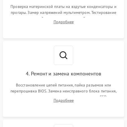
Проверка материнской платы на вздутые конденсаторы и
прогары. Замер напряжений мультиметром. Тестирование
оперативной памяти и накопителей с помощью
Подробнее
диагностического ПО для выявления сбойных секторов и
ошибок.
4. Ремонт и замена компонентов
Восстановление цепей питания, пайка разъемов или
перепрошивка BIOS. Замена неисправного блока питания,
видеокарты, процессора или установка нового SSD для
Подробнее
восстановления и повышения скорости работы системы.