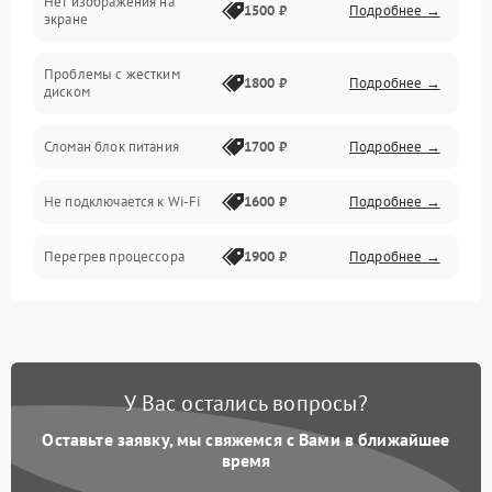
Нет изображения на
Прочие специфичные проблемы
1500 ₽
Подробнее →
экране
Проблемы с хранением данных
Проблемы с жестким
1800 ₽
Подробнее →
диском
Механические повреждения
Сломан блок питания
1700 ₽
Подробнее →
Программное обеспечение
Не подключается к Wi-Fi
1600 ₽
Подробнее →
Аудио
Перегрев процессора
1900 ₽
Подробнее →
Проблемы с видеокартой
1800 ₽
Подробнее →
Проблемы с
подключением внешних
1400 ₽
Подробнее →
У Вас остались вопросы?
устройств
Оставьте заявку, мы свяжемся с Вами в ближайшее
Не работает система
время
1700 ₽
Подробнее →
охлаждения