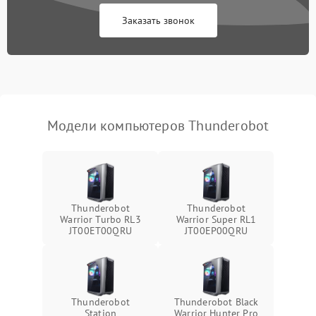
Заказать звонок
Ошибки в работе
1500 ₽
Подробнее →
оперативной памяти
Не распознается USB-порт
1300 ₽
Подробнее →
Модели компьютеров Thunderobot
Thunderobot
Thunderobot
Warrior Turbo RL3
Warrior Super RL1
JT00ET00QRU
JT00EP00QRU
Thunderobot
Thunderobot Black
Station
Warrior Hunter Pro