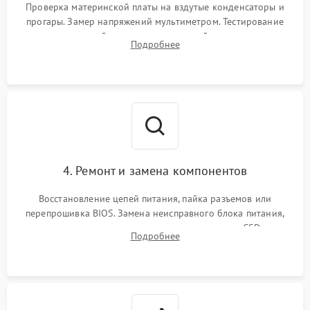
Проверка материнской платы на вздутые конденсаторы и
прогары. Замер напряжений мультиметром. Тестирование
оперативной памяти и накопителей с помощью
Подробнее
диагностического ПО для выявления сбойных секторов и
ошибок.
4. Ремонт и замена компонентов
Восстановление цепей питания, пайка разъемов или
перепрошивка BIOS. Замена неисправного блока питания,
видеокарты, процессора или установка нового SSD для
Подробнее
восстановления и повышения скорости работы системы.