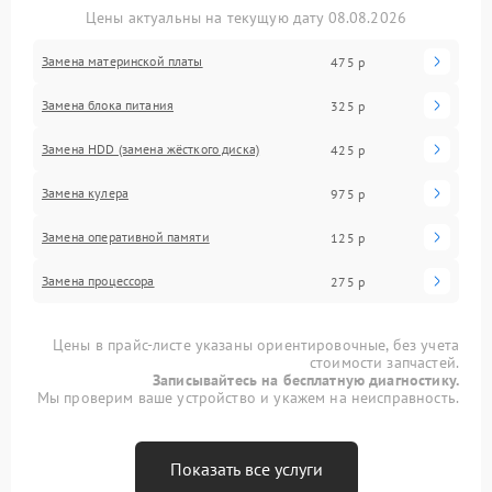
Цены актуальны на текущую дату 08.08.2026
Замена материнской платы
475 р
Замена блока питания
325 р
Замена HDD (замена жёсткого диска)
425 р
Замена кулера
975 р
Замена оперативной памяти
125 р
Замена процессора
275 р
Цены в прайс-листе указаны ориентировочные, без учета
стоимости запчастей.
Записывайтесь на бесплатную диагностику.
Мы проверим ваше устройство и укажем на неисправность.
Показать все услуги