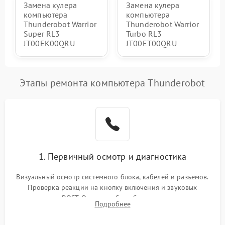
Замена кулера
Замена кулера
компьютера
компьютера
Thunderobot Warrior
Thunderobot Warrior
Super RL3
Turbo RL3
JT00EK00QRU
JT00ET00QRU
Этапы ремонта компьютера Thunderobot
1. Первичный осмотр и диагностика
Визуальный осмотр системного блока, кабелей и разъемов.
Проверка реакции на кнопку включения и звуковых
сигналов POST. Оценка работы блока питания для
Подробнее
локализации базовых неисправностей без полного разбора.