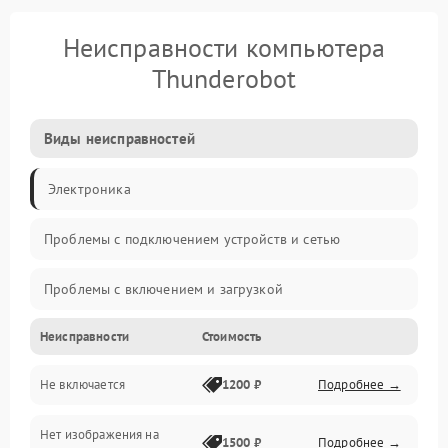
Неисправности компьютера
Thunderobot
Виды неисправностей
Электроника
Проблемы с подключением устройств и сетью
Проблемы с включением и загрузкой
Неисправности
Стоимость
Проблемы с изображением и монитором
Не включается
1200 ₽
Подробнее →
Проблемы с производительностью и стабильностью
Нет изображения на
Прочие специфичные проблемы
1500 ₽
Подробнее →