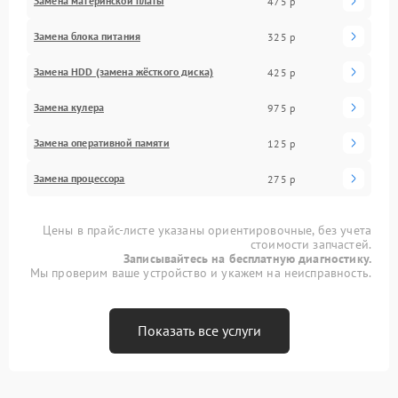
Замена материнской платы
475 р
Замена блока питания
325 р
Замена HDD (замена жёсткого диска)
425 р
Замена кулера
975 р
Замена оперативной памяти
125 р
Замена процессора
275 р
Цены в прайс-листе указаны ориентировочные, без учета
стоимости запчастей.
Записывайтесь на бесплатную диагностику.
Мы проверим ваше устройство и укажем на неисправность.
Показать все услуги