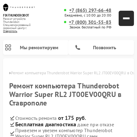
+7 (865) 297-66-48
Ежедневно, с 10:00 до 20:00
FIX-THUNDEROBOT
Ремонт устройств
+7 (800) 301-55-83
Thunderobot
Специализированный
Звонок бесплатный по РФ
cервисный центр г.
Ставрополь
Мы ремонтируем
Позвонить
ополе
Ремонт компьютера Thunderobot Warrior Super RL2 JT00EV00QRU в Ста
Ремонт компьютера Thunderobot
Warrior Super RL2 JT00EV00QRU в
Ставрополе
от 175 руб.
Стоимость ремонта
Бесплатная диагностика
даже при отказе
Привезем и увезем компьютер Thunderobot
Warrior Super RL2 JT00EV00QRU сами