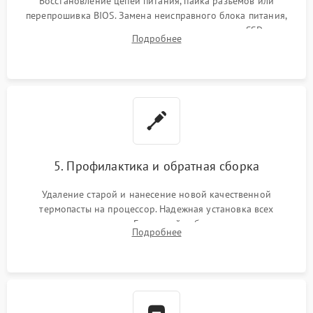
Восстановление цепей питания, пайка разъемов или
перепрошивка BIOS. Замена неисправного блока питания,
видеокарты, процессора или установка нового SSD для
Подробнее
восстановления и повышения скорости работы системы.
5. Профилактика и обратная сборка
Удаление старой и нанесение новой качественной
термопасты на процессор. Надежная установка всех
комплектующих в слоты. Грамотный кабель-менеджмент для
Подробнее
обеспечения правильной циркуляции воздуха внутри
корпуса ПК.