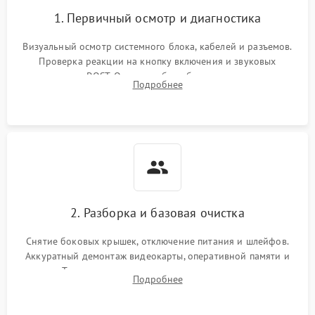
Ошибки в работе
1. Первичный осмотр и диагностика
1500 ₽
Подробнее →
оперативной памяти
Визуальный осмотр системного блока, кабелей и разъемов.
Не распознается USB-порт
1300 ₽
Подробнее →
Проверка реакции на кнопку включения и звуковых
сигналов POST. Оценка работы блока питания для
Подробнее
локализации базовых неисправностей без полного разбора.
2. Разборка и базовая очистка
Снятие боковых крышек, отключение питания и шлейфов.
Аккуратный демонтаж видеокарты, оперативной памяти и
кулеров. Тщательная очистка корпуса и радиаторов от пыли
Подробнее
с помощью сжатого воздуха для предотвращения
замыканий.