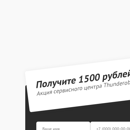
Получите 1500 рубле
Акция сервисного центра Thundero