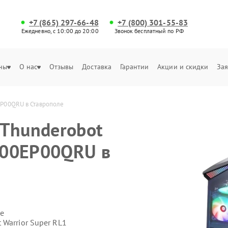
+7 (865) 297-66-48
+7 (800) 301-55-83
Ежедневно, с 10:00 до 20:00
Звонок бесплатный по РФ
ны
О нас
Отзывы
Доставка
Гарантии
Акции и скидки
Зая
EP00QRU в Ставрополе
Thunderobot
JT00EP00QRU в
е
Warrior Super RL1