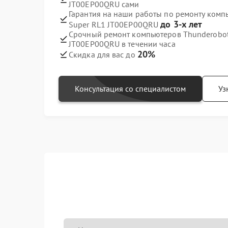
JT00EP00QRU сами
Гарантия на наши работы по ремонту компь
до 3-х лет
Super RL1 JT00EP00QRU
Срочный ремонт компьютеров Thunderobot 
JT00EP00QRU в течении часа
20%
Скидка для вас до
Консультация со специалистом
Уз