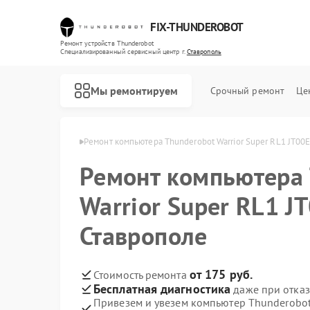
FIX-THUNDEROBOT
Ремонт устройств Thunderobot
Специализированный cервисный центр г.
Ставрополь
Мы ремонтируем
Срочный ремонт
Це
erobot в Ставрополе
Ремонт компьютера Thunderobot Warrior Super RL1 JT00
Ремонт компьютера 
Ремонт ноутбуков Thunderobot
Ремонт мониторов Thunderobot
Warrior Super RL1 
Ставрополе
от 175 руб.
Стоимость ремонта
Бесплатная диагностика
даже при отказ
Привезем и увезем компьютер Thunderobot 