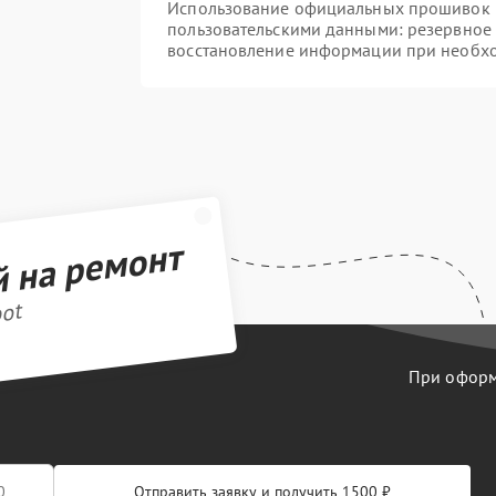
Использование официальных прошивок и 
пользовательскими данными: резервное
восстановление информации при необх
й на ремонт
bot
При оформл
Отправить заявку и получить 1500 ₽