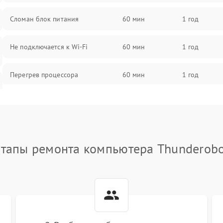
Сломан блок питания
60 мин
1 год
Не подключается к Wi-Fi
60 мин
1 год
Перегрев процессора
60 мин
1 год
Проблемы с видеокартой
60 мин
1 год
Проблемы с подключением
60 мин
1 год
внешних устройств
тапы ремонта компьютера Thunderob
Не работает система охлаждения
60 мин
1 год
Ошибки в работе оперативной
60 мин
1 год
памяти