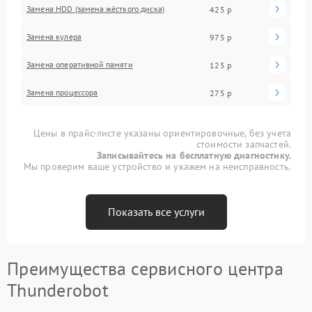
Замена HDD (замена жёсткого диска)
425 р
Замена кулера
975 р
Замена оперативной памяти
125 р
Замена процессора
275 р
Цены в прайс-листе указаны ориентировочные, без учета
стоимости запчастей.
Записывайтесь на бесплатную диагностику.
Мы проверим ваше устройство и укажем на неисправность.
Показать все услуги
Преимущества сервисного центра
Thunderobot