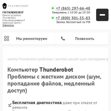
+7 (865) 297-66-48
Ежедневно, с 10:00 до 20:00
FIX-THUNDEROBOT
Ремонт устройств
+7 (800) 301-55-83
Thunderobot
Специализированный
Звонок бесплатный по РФ
cервисный центр г.
Ставрополь
Мы ремонтируем
Позвонить
е
Компьютер Thunderobot проблемы с жестким диском (шум, пропадание фай
Компьютер
Thunderobot
Проблемы с жестким диском (шум,
пропадание файлов, медленный
доступ)
Бесплатная диагностика
даже при отказе от
ремонта