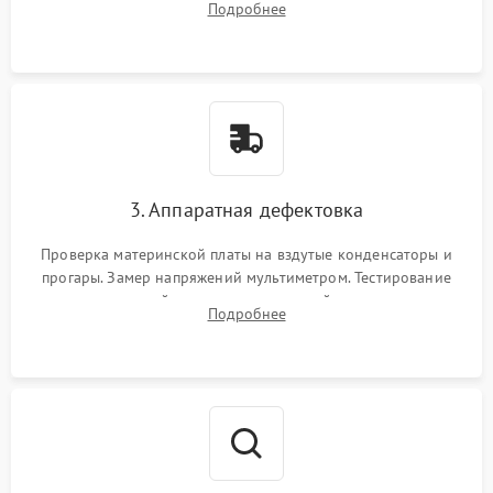
Подробнее
с помощью сжатого воздуха для предотвращения
замыканий.
3. Аппаратная дефектовка
Проверка материнской платы на вздутые конденсаторы и
прогары. Замер напряжений мультиметром. Тестирование
оперативной памяти и накопителей с помощью
Подробнее
диагностического ПО для выявления сбойных секторов и
ошибок.