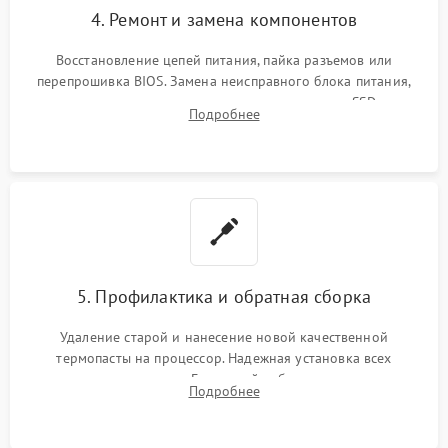
4. Ремонт и замена компонентов
Восстановление цепей питания, пайка разъемов или
перепрошивка BIOS. Замена неисправного блока питания,
видеокарты, процессора или установка нового SSD для
Подробнее
восстановления и повышения скорости работы системы.
5. Профилактика и обратная сборка
Удаление старой и нанесение новой качественной
термопасты на процессор. Надежная установка всех
комплектующих в слоты. Грамотный кабель-менеджмент для
Подробнее
обеспечения правильной циркуляции воздуха внутри
корпуса ПК.