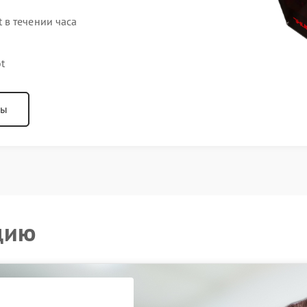
в течении часа
t
ны
цию