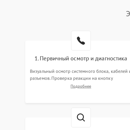
Э
1. Первичный осмотр и диагностика
Визуальный осмотр системного блока, кабелей 
разъемов. Проверка реакции на кнопку
включения и звуковых сигналов POST. Оценка
Подробнее
работы блока питания для локализации
базовых неисправностей без полного разбора.