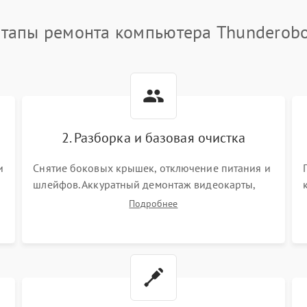
тапы ремонта компьютера Thunderob
2. Разборка и базовая очистка
и
Снятие боковых крышек, отключение питания и
шлейфов. Аккуратный демонтаж видеокарты,
оперативной памяти и кулеров. Тщательная
Подробнее
очистка корпуса и радиаторов от пыли с
помощью сжатого воздуха для предотвращения
замыканий.