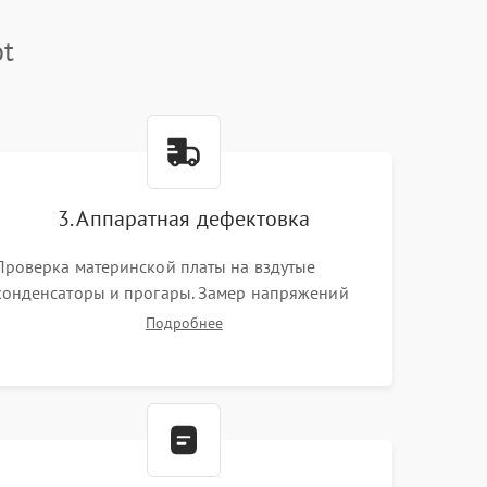
ot
3. Аппаратная дефектовка
Проверка материнской платы на вздутые
конденсаторы и прогары. Замер напряжений
мультиметром. Тестирование оперативной
Подробнее
памяти и накопителей с помощью
диагностического ПО для выявления сбойных
секторов и ошибок.