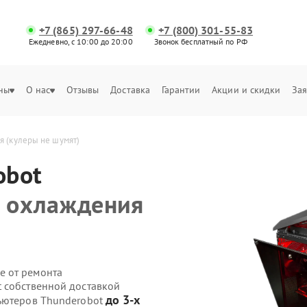
+7 (865) 297-66-48
+7 (800) 301-55-83
Ежедневно, с 10:00 до 20:00
Звонок бесплатный по РФ
ны
О нас
Отзывы
Доставка
Гарантии
Акции и скидки
Зая
я (кулеры не шумят)
obot
а охлаждения
е от ремонта
 собственной доставкой
до 3-х
пьютеров Thunderobot