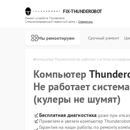
FIX-THUNDEROBOT
Ремонт устройств Thunderobot
Специализированный cервисный центр г.
Ставрополь
Мы ремонтируем
Срочный ремонт
Це
erobot в Ставрополе
Компьютер Thunderobot не работает система охлаждени
Компьютер
Ремонт ноутбуков Thunderobot
Ремонт мониторов Thunderobot
Thunder
Не работает систем
(кулеры не шумят)
Бесплатная диагностика
даже при отказ
Привезем и увезем компьютер Thunderobot
Гарантия на наши работы по ремонту ком