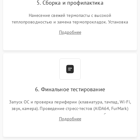
5. Сборка и профилактика
Нанесение свежей термопасты с высокой
теплопроводностью и замена термопрокладок. Установка
системы охлаждения, подключение всех внутренних
Подробнее
шлейфов, модулей памяти и накопителей. Предварительная
сборка корпуса.
6. Финальное тестирование
Запуск ОС и проверка периферии (клавиатура, тачпад, Wi-Fi,
звук, камера). Проведение стресс-тестов (AIDA64, FurMark)
для контроля температурного режима и стабильности
Подробнее
системы под пиковой нагрузкой.