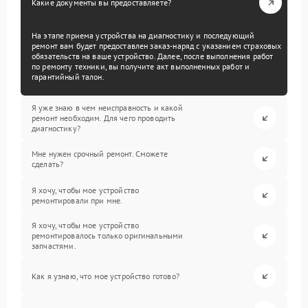
Какие документы вы предоставляете?
На этапе приема устройства на диагностику и последующий
ремонт вам будет предоставлен заказ-наряд с указанием страховых
обязательств на ваше устройство. Далее, после выполнения работ
по ремонту техники, вы получите акт выполненных работ и
гарантийный талон.
Я уже знаю в чем неисправность и какой
ремонт необходим. Для чего проводить
диагностику?
Мне нужен срочный ремонт. Сможете
сделать?
Я хочу, чтобы мое устройство
ремонтировали при мне.
Я хочу, чтобы мое устройство
ремонтировалось только оригинальными
запчастями.
Как я узнаю, что мое устройство готово?