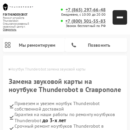
+7 (865) 297-66-48
Ежедневно, с 10:00 до 20:00
FIX-THUNDEROBOT
Ремонт устройств
+7 (800) 301-55-83
Thunderobot
Специализированный
Звонок бесплатный по РФ
cервисный центр г.
Ставрополь
Мы ремонтируем
Позвонить
ополе
Ноутбук Thunderobot замена звуковой карты
Ремонт компьютеров Thunderobot
Замена звуковой карты на
ноутбуке Thunderobot в Ставрополе
Привезем и увезем ноутбук Thunderobot
собственной доставкой
Гарантия на наши работы по ремонту ноутбуков
до 3-х лет
Thunderobot
Срочный ремонт ноутбуков Thunderobot в