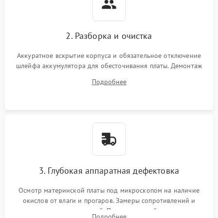
2. Разборка и очистка
Аккуратное вскрытие корпуса и обязательное отключение
шлейфа аккумулятора для обесточивания платы. Демонтаж
системы охлаждения, очистка кулера от пыли и удаление
Подробнее
высохшей термопасты с кристаллов чипов.
3. Глубокая аппаратная дефектовка
Осмотр материнской платы под микроскопом на наличие
окислов от влаги и прогаров. Замеры сопротивлений и
дежурных напряжений. Проверка цепей питания,
Подробнее