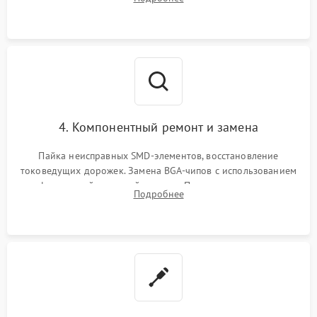
мультиконтроллера, процессора и видеочипа.
4. Компонентный ремонт и замена
Пайка неисправных SMD-элементов, восстановление
токоведущих дорожек. Замена BGA-чипов с использованием
инфракрасной паяльной станции. Прошивка микросхемы
Подробнее
BIOS или замена поврежденных портов USB