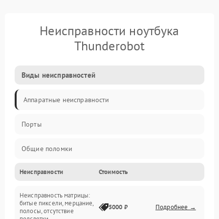
Неисправности ноутбука
Thunderobot
Виды неисправностей
Аппаратные неисправности
Порты
Общие поломки
Неисправности
Стоимость
Устройства
Неисправность матрицы:
Программные ошибки
битые пиксели, мерцание,
5000 ₽
Подробнее →
полосы, отсутствие
подсветки