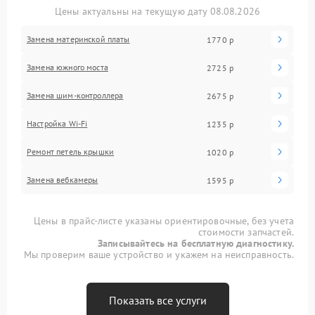
Цены актуальны на текущую дату 08.08.2026
Замена материнской платы
1770 р
Замена южного моста
2725 р
Замена шим-контроллера
2675 р
Настройка Wi-Fi
1235 р
Ремонт петель крышки
1020 р
Замена вебкамеры
1595 р
Цены в прайс-листе указаны ориентировочные, без учета
стоимости запчастей.
Записывайтесь на бесплатную диагностику.
Мы проверим ваше устройство и укажем на неисправность.
Показать все услуги