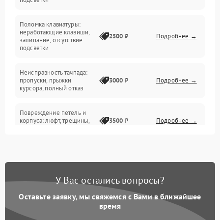
Электрические и системные сбои
Поломка клавиатуры:
Интерфейсные проблемы
неработающие клавиши,
2500 ₽
Подробнее →
залипание, отсутствие
подсветки
Батарея
Неисправность тачпада:
Сеть и интернет
пропуски, прыжки
3000 ₽
Подробнее →
курсора, полный отказ
Система охлаждения
Повреждение петель и
корпуса: люфт, трещины,
3500 ₽
Подробнее →
деформация
Проблемы аккумулятора:
быстрая разрядка,
2500 ₽
Подробнее →
невозможность зарядки,
вздутие
У Вас остались вопросы?
Оставьте заявку, мы свяжемся с Вами в ближайшее
Неисправность зарядного
время
устройства или разъёма
2000 ₽
Подробнее →
питания