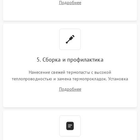
Подробнее
BIOS или замена поврежденных портов USB
5. Сборка и профилактика
Нанесение свежей термопасты с высокой
теплопроводностью и замена термопрокладок. Установка
системы охлаждения, подключение всех внутренних
Подробнее
шлейфов, модулей памяти и накопителей. Предварительная
сборка корпуса.