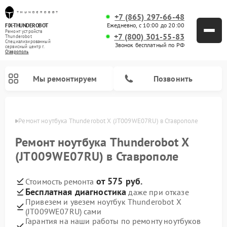
+7 (865) 297-66-48
Ежедневно, с 10:00 до 20:00
FIX-THUNDEROBOT
Ремонт устройств
+7 (800) 301-55-83
Thunderobot
Специализированный
Звонок бесплатный по РФ
cервисный центр г.
Ставрополь
Мы ремонтируем
Позвонить
ополе
Ремонт ноутбука Thunderobot X (JT009WE07RU) в Ставрополе
Ремонт компьютеров Thunderobot
Ремонт ноутбука Thunderobot X
(JT009WE07RU) в Ставрополе
от 575 руб.
Стоимость ремонта
Бесплатная диагностика
даже при отказе
Привезем и увезем ноутбук Thunderobot X
(JT009WE07RU) сами
Гарантия на наши работы по ремонту ноутбуков