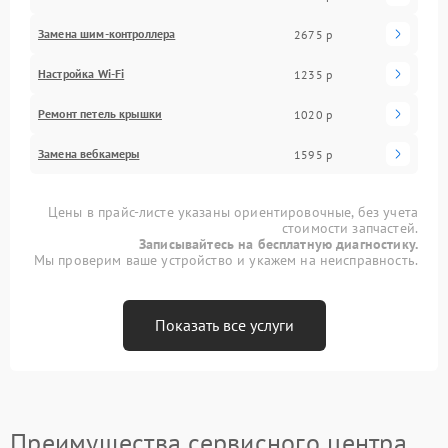
Замена шим-контроллера
2675 р
Настройка Wi-Fi
1235 р
Ремонт петель крышки
1020 р
Замена вебкамеры
1595 р
Цены в прайс-листе указаны ориентировочные, без учета
стоимости запчастей.
Записывайтесь на бесплатную диагностику.
Мы проверим ваше устройство и укажем на неисправность.
Показать все услуги
Преимущества сервисного центра