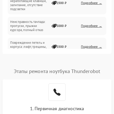
неработающие клавиши,
2500 ₽
Подробнее →
залипание, отсутствие
подсветки
Батарея
Неисправность тачпада:
Сеть и интернет
пропуски, прыжки
3000 ₽
Подробнее →
курсора, полный отказ
Система охлаждения
Повреждение петель и
корпуса: люфт, трещины,
3500 ₽
Подробнее →
деформация
Проблемы аккумулятора:
быстрая разрядка,
2500 ₽
Подробнее →
Этапы ремонта ноутбука Thunderobot
невозможность зарядки,
вздутие
Неисправность зарядного
устройства или разъёма
2000 ₽
Подробнее →
питания
1. Первичная диагностика
Перегрев из‑за пыли,
износа термопасты или
2500 ₽
Подробнее →