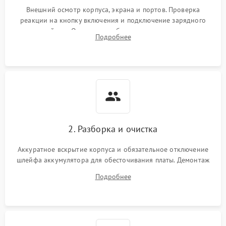
неисправности кулера
Внешний осмотр корпуса, экрана и портов. Проверка
реакции на кнопку включения и подключение зарядного
устройства. Оценка потребления тока с помощью
Выход из строя SSD или
Подробнее
HDD: медленная загрузка,
лабораторного блока питания для локализации проблемы.
3000 ₽
Подробнее →
ошибки чтения,
пропадание диска
Неисправность
оперативной памяти:
2000 ₽
Подробнее →
вылеты приложений,
синие экраны
2. Разборка и очистка
Проблемы Wi‑Fi или
2500 ₽
Подробнее →
Bluetooth модулей
Аккуратное вскрытие корпуса и обязательное отключение
шлейфа аккумулятора для обесточивания платы. Демонтаж
системы охлаждения, очистка кулера от пыли и удаление
Подробнее
высохшей термопасты с кристаллов чипов.