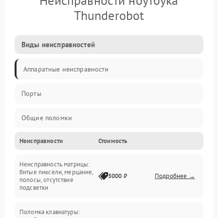
Неисправности ноутбука
Thunderobot
Виды неисправностей
Аппаратные неисправности
Порты
Общие поломки
Неисправности
Стоимость
Устройства
Неисправность матрицы:
Программные ошибки
битые пиксели, мерцание,
5000 ₽
Подробнее →
полосы, отсутствие
подсветки
Электрические и системные сбои
Поломка клавиатуры:
Интерфейсные проблемы