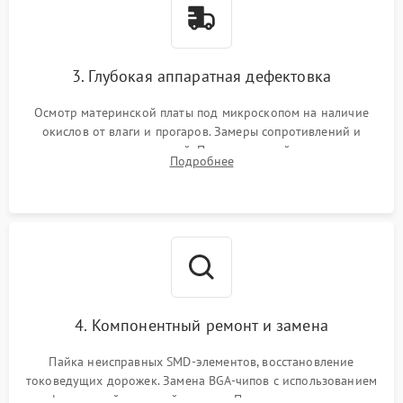
3. Глубокая аппаратная дефектовка
Осмотр материнской платы под микроскопом на наличие
окислов от влаги и прогаров. Замеры сопротивлений и
дежурных напряжений. Проверка цепей питания,
Подробнее
мультиконтроллера, процессора и видеочипа.
4. Компонентный ремонт и замена
Пайка неисправных SMD-элементов, восстановление
токоведущих дорожек. Замена BGA-чипов с использованием
инфракрасной паяльной станции. Прошивка микросхемы