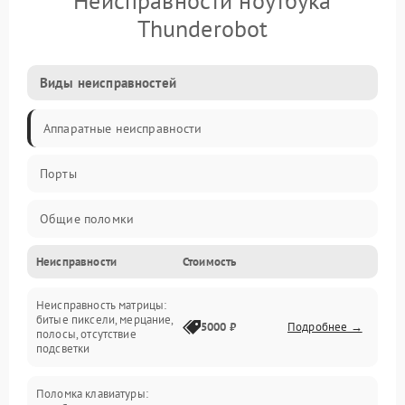
Неисправности ноутбука
Thunderobot
Виды неисправностей
Аппаратные неисправности
Порты
Общие поломки
Неисправности
Стоимость
Устройства
Неисправность матрицы:
Программные ошибки
битые пиксели, мерцание,
5000 ₽
Подробнее →
полосы, отсутствие
подсветки
Электрические и системные сбои
Поломка клавиатуры:
Интерфейсные проблемы