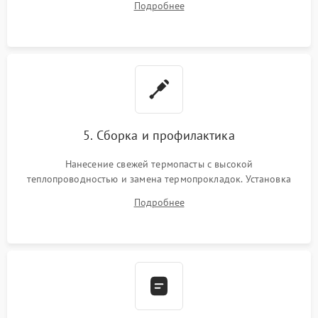
Подробнее
BIOS или замена поврежденных портов USB
5. Сборка и профилактика
Нанесение свежей термопасты с высокой
теплопроводностью и замена термопрокладок. Установка
системы охлаждения, подключение всех внутренних
Подробнее
шлейфов, модулей памяти и накопителей. Предварительная
сборка корпуса.