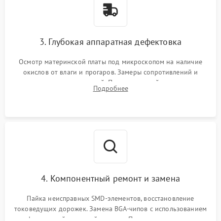
3. Глубокая аппаратная дефектовка
Осмотр материнской платы под микроскопом на наличие
окислов от влаги и прогаров. Замеры сопротивлений и
дежурных напряжений. Проверка цепей питания,
Подробнее
мультиконтроллера, процессора и видеочипа.
4. Компонентный ремонт и замена
Пайка неисправных SMD-элементов, восстановление
токоведущих дорожек. Замена BGA-чипов с использованием
инфракрасной паяльной станции. Прошивка микросхемы