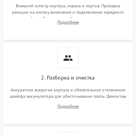
неисправности кулера
Внешний осмотр корпуса, экрана и портов. Проверка
реакции на кнопку включения и подключение зарядного
устройства. Оценка потребления тока с помощью
Выход из строя SSD или
Подробнее
HDD: медленная загрузка,
лабораторного блока питания для локализации проблемы.
3000 ₽
Подробнее →
ошибки чтения,
пропадание диска
Неисправность
оперативной памяти:
2000 ₽
Подробнее →
вылеты приложений,
синие экраны
2. Разборка и очистка
Проблемы Wi‑Fi или
2500 ₽
Подробнее →
Bluetooth модулей
Аккуратное вскрытие корпуса и обязательное отключение
шлейфа аккумулятора для обесточивания платы. Демонтаж
системы охлаждения, очистка кулера от пыли и удаление
Подробнее
высохшей термопасты с кристаллов чипов.