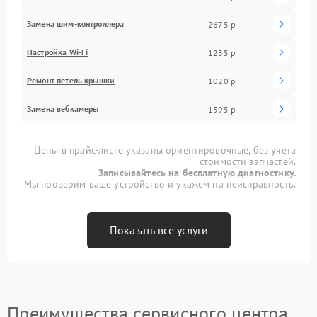
Замена шим-контроллера
2675 р
Настройка Wi-Fi
1235 р
Ремонт петель крышки
1020 р
Замена вебкамеры
1595 р
Цены в прайс-листе указаны ориентировочные, без учета
стоимости запчастей.
Записывайтесь на бесплатную диагностику.
Мы проверим ваше устройство и укажем на неисправность.
Показать все услуги
Преимущества сервисного центра