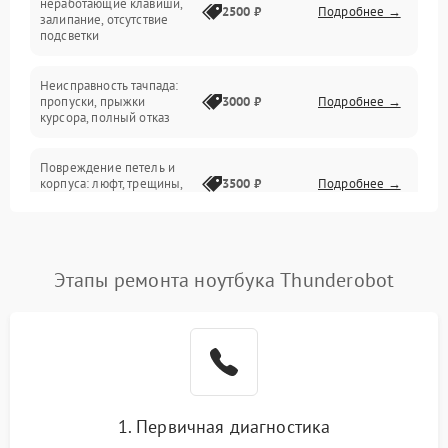
неработающие клавиши,
2500 ₽
Подробнее →
залипание, отсутствие
подсветки
Батарея
Неисправность тачпада:
Сеть и интернет
пропуски, прыжки
3000 ₽
Подробнее →
курсора, полный отказ
Система охлаждения
Повреждение петель и
корпуса: люфт, трещины,
3500 ₽
Подробнее →
деформация
Проблемы аккумулятора:
быстрая разрядка,
2500 ₽
Подробнее →
Этапы ремонта ноутбука Thunderobot
невозможность зарядки,
вздутие
Неисправность зарядного
устройства или разъёма
2000 ₽
Подробнее →
питания
1. Первичная диагностика
Перегрев из‑за пыли,
износа термопасты или
2500 ₽
Подробнее →