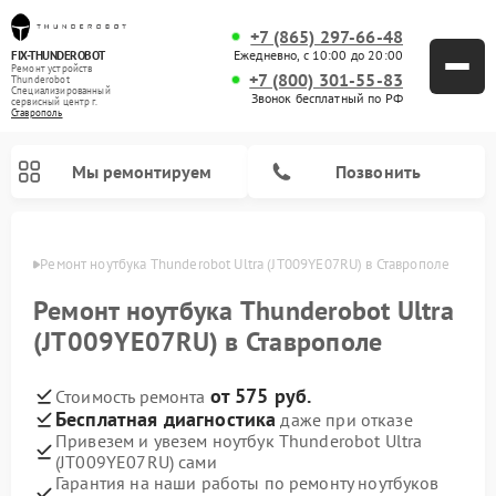
+7 (865) 297-66-48
Ежедневно, с 10:00 до 20:00
FIX-THUNDEROBOT
Ремонт устройств
+7 (800) 301-55-83
Thunderobot
Специализированный
Звонок бесплатный по РФ
cервисный центр г.
Ставрополь
Мы ремонтируем
Позвонить
ополе
Ремонт ноутбука Thunderobot Ultra (JT009YE07RU) в Ставрополе
Ремонт компьютеров Thunderobot
Ремонт ноутбука Thunderobot Ultra
(JT009YE07RU) в Ставрополе
от 575 руб.
Стоимость ремонта
Бесплатная диагностика
даже при отказе
Привезем и увезем ноутбук Thunderobot Ultra
(JT009YE07RU) сами
Гарантия на наши работы по ремонту ноутбуков