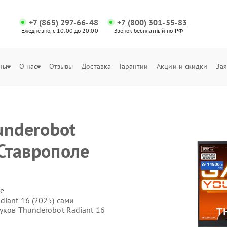
+7 (865) 297-66-48
+7 (800) 301-55-83
Ежедневно, с 10:00 до 20:00
Звонок бесплатный по РФ
ны
О нас
Отзывы
Доставка
Гарантии
Акции и скидки
Зая
underobot
 Ставрополе
е
diant 16 (2025) сами
уков Thunderobot Radiant 16