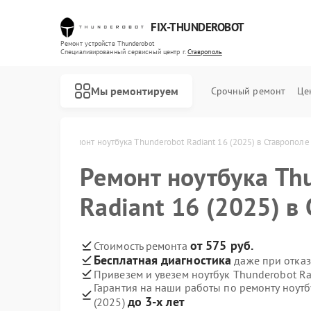
FIX-THUNDEROBOT
Ремонт устройств Thunderobot
Специализированный cервисный центр г.
Ставрополь
Мы ремонтируем
Срочный ремонт
Це
ot в Ставрополе
Ремонт ноутбука Thunderobot Radiant 16 (2025) в Ставрополе
Ремонт ноутбука Th
Ремонт компьютеров Thunderobot
Ремонт мониторов Thunderobot
Radiant 16 (2025) в
от 575 руб.
Стоимость ремонта
Бесплатная диагностика
даже при отказ
Привезем и увезем ноутбук Thunderobot Ra
Гарантия на наши работы по ремонту ноутб
до 3-х лет
(2025)