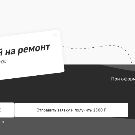
й на ремонт
bot
При оформл
Отправить заявку и получить 1500 ₽
сти