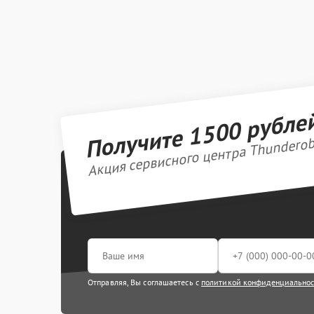
Получите 1500 рубле
Акция сервисного центра Thundero
Отправляя, Вы соглашаетесь с
политикой конфиденциально