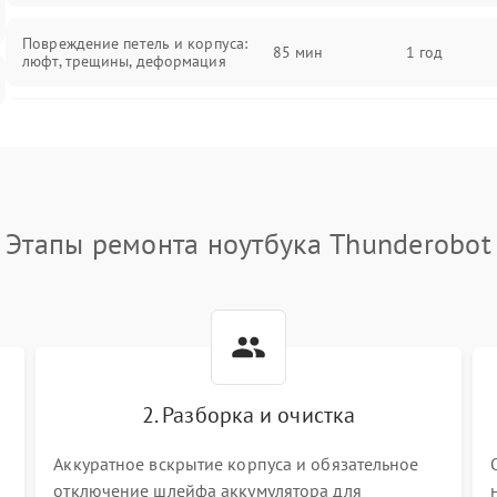
Повреждение петель и корпуса:
85 мин
1 год
люфт, трещины, деформация
Проблемы аккумулятора: быстрая
разрядка, невозможность зарядки,
85 мин
1 год
вздутие
Неисправность зарядного
85 мин
1 год
Этапы ремонта ноутбука Thunderobot
устройства или разъёма питания
Перегрев из‑за пыли, износа
термопасты или неисправности
75 мин
1 год
кулера
Выход из строя SSD или HDD:
2. Разборка и очистка
медленная загрузка, ошибки
80 мин
1 год
чтения, пропадание диска
Аккуратное вскрытие корпуса и обязательное
отключение шлейфа аккумулятора для
Неисправность оперативной