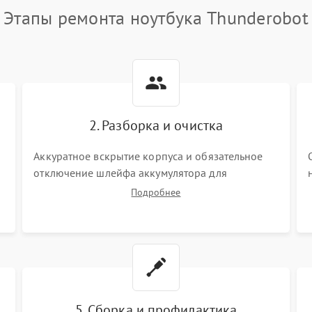
Этапы ремонта ноутбука Thunderobot
2. Разборка и очистка
Аккуратное вскрытие корпуса и обязательное
отключение шлейфа аккумулятора для
обесточивания платы. Демонтаж системы
Подробнее
охлаждения, очистка кулера от пыли и удаление
высохшей термопасты с кристаллов чипов.
5. Сборка и профилактика