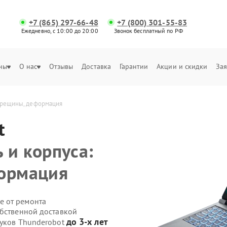
+7 (865) 297-66-48
+7 (800) 301-55-83
Ежедневно, с 10:00 до 20:00
Звонок бесплатный по РФ
ны
О нас
Отзывы
Доставка
Гарантии
Акции и скидки
Зая
 трещины, деформация
t
 и корпуса:
формация
е от ремонта
обственной доставкой
до 3-х лет
буков Thunderobot