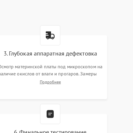
3. Глубокая аппаратная дефектовка
Осмотр материнской платы под микроскопом на
наличие окислов от влаги и прогаров. Замеры
сопротивлений и дежурных напряжений.
Подробнее
Проверка цепей питания, мультиконтроллера,
процессора и видеочипа.
6. Финальное тестирование