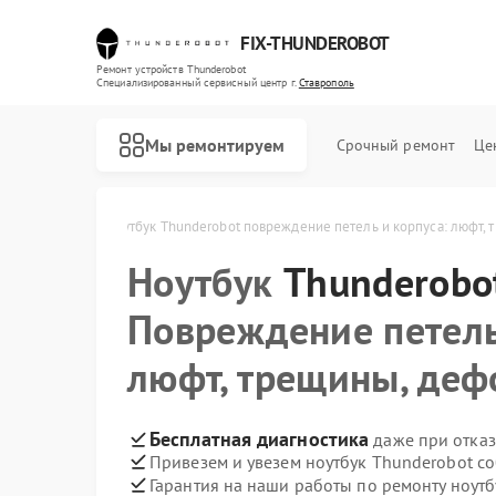
FIX-THUNDEROBOT
Ремонт устройств Thunderobot
Специализированный cервисный центр г.
Ставрополь
Мы ремонтируем
Срочный ремонт
Це
ot в Ставрополе
Ноутбук Thunderobot повреждение петель и корпуса: люфт,
Ноутбук
Ремонт компьютеров Thunderobot
Ремонт мониторов Thunderobot
Thunderobo
Повреждение петель
люфт, трещины, де
Бесплатная диагностика
даже при отказ
Привезем и увезем ноутбук Thunderobot с
Гарантия на наши работы по ремонту ноут