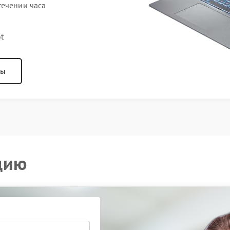
течении часа
t
ны
цию