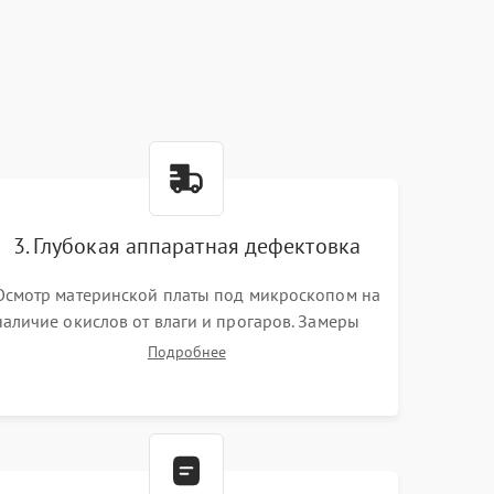
3. Глубокая аппаратная дефектовка
Осмотр материнской платы под микроскопом на
наличие окислов от влаги и прогаров. Замеры
сопротивлений и дежурных напряжений.
Подробнее
Проверка цепей питания, мультиконтроллера,
процессора и видеочипа.