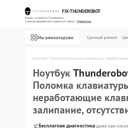
FIX-THUNDEROBOT
Ремонт устройств Thunderobot
Специализированный cервисный центр г.
Ставрополь
Мы ремонтируем
Срочный ремонт
Це
erobot в Ставрополе
Ноутбук Thunderobot поломка клавиатуры: неработающие
Ноутбук
Ремонт компьютеров Thunderobot
Ремонт мониторов Thunderobot
Thunderobo
Поломка клавиатур
неработающие клав
залипание, отсутств
Бесплатная диагностика
даже при отказ