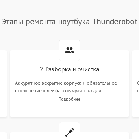
Этапы ремонта ноутбука Thunderobot
2. Разборка и очистка
Аккуратное вскрытие корпуса и обязательное
отключение шлейфа аккумулятора для
обесточивания платы. Демонтаж системы
Подробнее
охлаждения, очистка кулера от пыли и удаление
высохшей термопасты с кристаллов чипов.