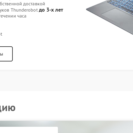
обственной доставкой
до 3-х лет
буков Thunderobot
течении часа
t
ны
цию