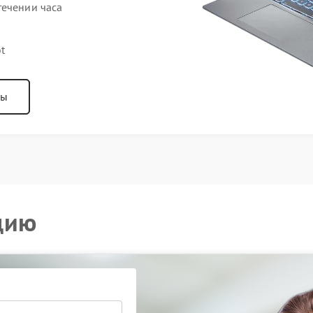
течении часа
t
ны
цию