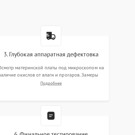
3. Глубокая аппаратная дефектовка
Осмотр материнской платы под микроскопом на
наличие окислов от влаги и прогаров. Замеры
сопротивлений и дежурных напряжений.
Подробнее
Проверка цепей питания, мультиконтроллера,
процессора и видеочипа.
6. Финальное тестирование