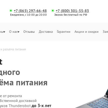
+7 (865) 297-66-48
+7 (800) 301-55-83
Ежедневно, с 10:00 до 20:00
Звонок бесплатный по РФ
ны
О нас
Отзывы
Доставка
Гарантии
Акции и скидки
Зая
ли разъёма питания
t
дного
ъёма питания
е от ремонта
обственной доставкой
до 3-х лет
буков Thunderobot