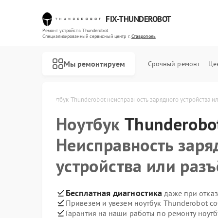
FIX-THUNDEROBOT
Ремонт устройств Thunderobot
Специализированный cервисный центр г.
Ставрополь
Мы ремонтируем
Срочный ремонт
Це
ot в Ставрополе
Ноутбук Thunderobot неисправность зарядного устройства и
Ноутбук
Ремонт компьютеров Thunderobot
Ремонт мониторов Thunderobot
Thunderobo
Неисправность заря
устройства или раз
Бесплатная диагностика
даже при отказ
Привезем и увезем ноутбук Thunderobot с
Гарантия на наши работы по ремонту ноут