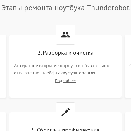
Этапы ремонта ноутбука Thunderobot
2. Разборка и очистка
Аккуратное вскрытие корпуса и обязательное
отключение шлейфа аккумулятора для
обесточивания платы. Демонтаж системы
Подробнее
охлаждения, очистка кулера от пыли и удаление
высохшей термопасты с кристаллов чипов.
5. Сборка и профилактика