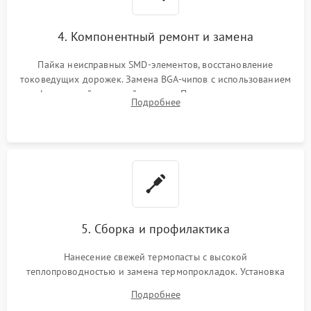
4. Компонентный ремонт и замена
Пайка неисправных SMD-элементов, восстановление
токоведущих дорожек. Замена BGA-чипов с использованием
инфракрасной паяльной станции. Прошивка микросхемы
Подробнее
BIOS или замена поврежденных портов USB
5. Сборка и профилактика
Нанесение свежей термопасты с высокой
теплопроводностью и замена термопрокладок. Установка
системы охлаждения, подключение всех внутренних
Подробнее
шлейфов, модулей памяти и накопителей. Предварительная