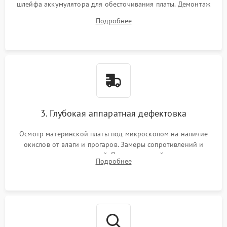
шлейфа аккумулятора для обесточивания платы. Демонтаж
системы охлаждения, очистка кулера от пыли и удаление
Подробнее
высохшей термопасты с кристаллов чипов.
3. Глубокая аппаратная дефектовка
Осмотр материнской платы под микроскопом на наличие
окислов от влаги и прогаров. Замеры сопротивлений и
дежурных напряжений. Проверка цепей питания,
Подробнее
мультиконтроллера, процессора и видеочипа.