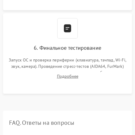
сборка корпуса.
6. Финальное тестирование
Запуск ОС и проверка периферии (клавиатура, тачпад, Wi-Fi,
звук, камера). Проведение стресс-тестов (AIDA64, FurMark)
для контроля температурного режима и стабильности
Подробнее
системы под пиковой нагрузкой.
FAQ. Ответы на вопросы