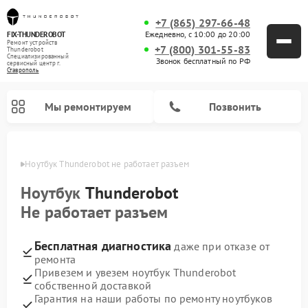
+7 (865) 297-66-48
Ежедневно, с 10:00 до 20:00
FIX-THUNDEROBOT
Ремонт устройств
+7 (800) 301-55-83
Thunderobot
Специализированный
Звонок бесплатный по РФ
cервисный центр г.
Ставрополь
Мы ремонтируем
Позвонить
ополе
Ноутбук Thunderobot не работает разъем
Ремонт компьютеров Thunderobot
Ноутбук
Thunderobot
Не работает разъем
Бесплатная диагностика
даже при отказе от
ремонта
Привезем и увезем ноутбук Thunderobot
собственной доставкой
Гарантия на наши работы по ремонту ноутбуков