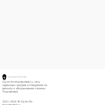
СЦ stv.fix-thunderobot.ru - сеть
сервисных центров в Ставрополе по
ремонту и обслуживанию техники
Thunderobot
2021-2026 © СЦ stv.fix-
thunderobot.ru