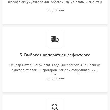
шлейфа аккумулятора для обесточивания платы. Демонтаж
системы охлаждения, очистка кулера от пыли и удаление
Подробнее
высохшей термопасты с кристаллов чипов.
3. Глубокая аппаратная дефектовка
Осмотр материнской платы под микроскопом на наличие
окислов от влаги и прогаров. Замеры сопротивлений и
дежурных напряжений. Проверка цепей питания,
Подробнее
мультиконтроллера, процессора и видеочипа.