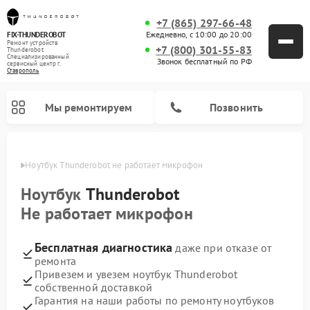
+7 (865) 297-66-48
Ежедневно, с 10:00 до 20:00
FIX-THUNDEROBOT
Ремонт устройств
+7 (800) 301-55-83
Thunderobot
Специализированный
Звонок бесплатный по РФ
cервисный центр г.
Ставрополь
Мы ремонтируем
Позвонить
ополе
Ноутбук Thunderobot не работает микрофон
Ремонт компьютеров Thunderobot
Ноутбук
Thunderobot
Не работает микрофон
Бесплатная диагностика
даже при отказе от
ремонта
Привезем и увезем ноутбук Thunderobot
собственной доставкой
Гарантия на наши работы по ремонту ноутбуков