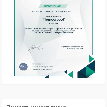
проверьте в настройках звука, выбран ли
встроенный микрофон в качестве устройства
записи;
обновите драйверы звуковой карты с
официального сайта Thunderobot;
убедитесь, что в параметрах конфиденциальности
ОС разрешен доступ к микрофону;
проведите антивирусную проверку системы для
исключения вредоносного воздействия.
Если самостоятельные действия не привели к
восстановлению работы микрофона, рекомендуем
обратиться в сервис Thunderobot. Специалисты
проведут детальную диагностику и выполнят
необходимый ремонт Thunderobot. Попытки
самостоятельного вмешательства в аппаратную
часть ноута могут усугубить ситуацию.
Обращение в авторизованный сервисный центр
Thunderobot гарантирует:
использование сертифицированных
комплектующих;
соблюдение заводских стандартов при ремонте;