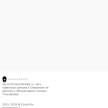
СЦ stv.fix-thunderobot.ru - сеть
сервисных центров в Ставрополе по
ремонту и обслуживанию техники
Thunderobot
2021-2026 © СЦ stv.fix-
thunderobot.ru