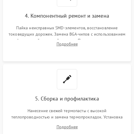
4. Компонентный ремонт и замена
Пайка неисправных SMD-элементов, восстановление
токоведущих дорожек. Замена BGA-чипов с использованием
инфракрасной паяльной станции. Прошивка микросхемы
Подробнее
BIOS или замена поврежденных портов USB
5. Сборка и профилактика
Нанесение свежей термопасты с высокой
теплопроводностью и замена термопрокладок. Установка
системы охлаждения, подключение всех внутренних
Подробнее
шлейфов, модулей памяти и накопителей. Предварительная