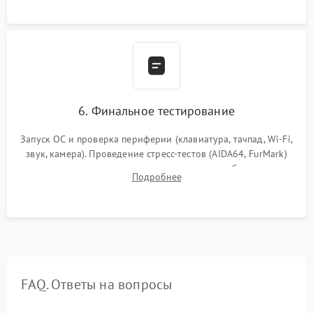
сборка корпуса.
6. Финальное тестирование
Запуск ОС и проверка периферии (клавиатура, тачпад, Wi-Fi,
звук, камера). Проведение стресс-тестов (AIDA64, FurMark)
для контроля температурного режима и стабильности
Подробнее
системы под пиковой нагрузкой.
FAQ. Ответы на вопросы