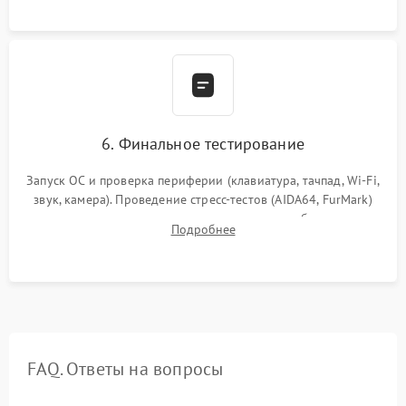
сборка корпуса.
6. Финальное тестирование
Запуск ОС и проверка периферии (клавиатура, тачпад, Wi-Fi,
звук, камера). Проведение стресс-тестов (AIDA64, FurMark)
для контроля температурного режима и стабильности
Подробнее
системы под пиковой нагрузкой.
FAQ. Ответы на вопросы