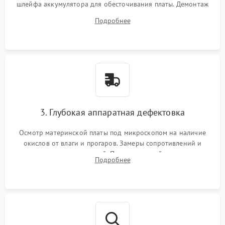
шлейфа аккумулятора для обесточивания платы. Демонтаж
системы охлаждения, очистка кулера от пыли и удаление
Подробнее
высохшей термопасты с кристаллов чипов.
3. Глубокая аппаратная дефектовка
Осмотр материнской платы под микроскопом на наличие
окислов от влаги и прогаров. Замеры сопротивлений и
дежурных напряжений. Проверка цепей питания,
Подробнее
мультиконтроллера, процессора и видеочипа.