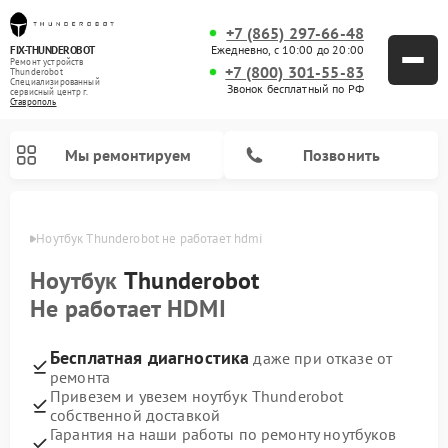
+7 (865) 297-66-48
Ежедневно, с 10:00 до 20:00
FIX-THUNDEROBOT
Ремонт устройств
+7 (800) 301-55-83
Thunderobot
Специализированный
Звонок бесплатный по РФ
cервисный центр г.
Ставрополь
Мы ремонтируем
Позвонить
ополе
Ноутбук Thunderobot не работает hdmi
Ремонт компьютеров Thunderobot
Ноутбук
Thunderobot
Не работает HDMI
Бесплатная диагностика
даже при отказе от
ремонта
Привезем и увезем ноутбук Thunderobot
собственной доставкой
Гарантия на наши работы по ремонту ноутбуков