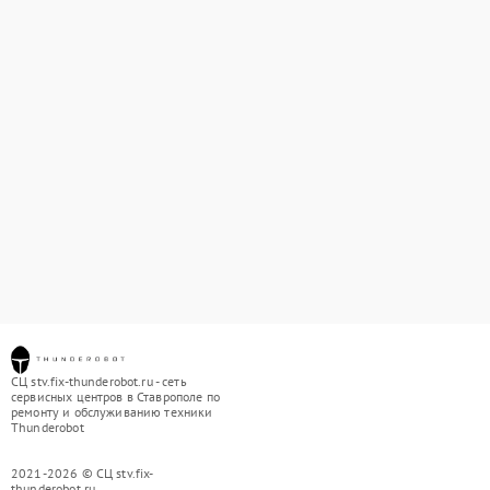
СЦ stv.fix-thunderobot.ru - сеть
сервисных центров в Ставрополе по
ремонту и обслуживанию техники
Thunderobot
2021-2026 © СЦ stv.fix-
thunderobot.ru