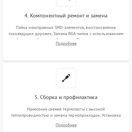
4. Компонентный ремонт и замена
Пайка неисправных SMD-элементов, восстановление
токоведущих дорожек. Замена BGA-чипов с использованием
инфракрасной паяльной станции. Прошивка микросхемы
Подробнее
BIOS или замена поврежденных портов USB
5. Сборка и профилактика
Нанесение свежей термопасты с высокой
теплопроводностью и замена термопрокладок. Установка
системы охлаждения, подключение всех внутренних
Подробнее
шлейфов, модулей памяти и накопителей. Предварительная