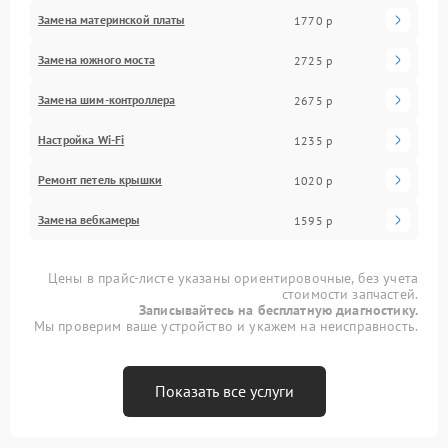
Замена материнской платы
1770 р
Замена южного моста
2725 р
Замена шим-контроллера
2675 р
Настройка Wi-Fi
1235 р
Ремонт петель крышки
1020 р
Замена вебкамеры
1595 р
Цены в прайс-листе указаны ориентировочные, без учета
стоимости запчастей.
Записывайтесь на бесплатную диагностику.
Мы проверим ваше устройство и укажем на неисправность.
Показать все услуги