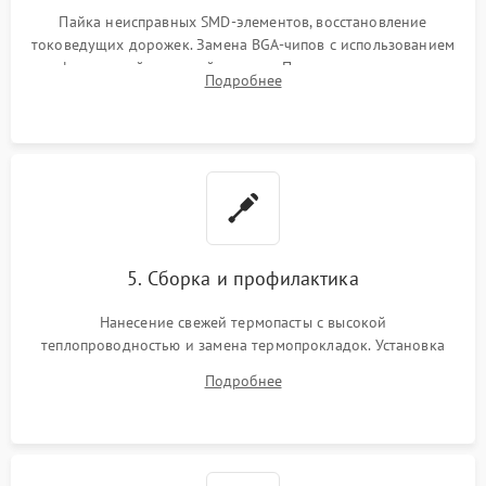
Пайка неисправных SMD-элементов, восстановление
токоведущих дорожек. Замена BGA-чипов с использованием
инфракрасной паяльной станции. Прошивка микросхемы
Подробнее
BIOS или замена поврежденных портов USB
5. Сборка и профилактика
Нанесение свежей термопасты с высокой
теплопроводностью и замена термопрокладок. Установка
системы охлаждения, подключение всех внутренних
Подробнее
шлейфов, модулей памяти и накопителей. Предварительная
сборка корпуса.