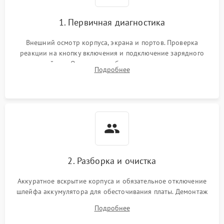
1. Первичная диагностика
Перегрев из‑за пыли,
износа термопасты или
2500 ₽
Подробнее →
неисправности кулера
Внешний осмотр корпуса, экрана и портов. Проверка
реакции на кнопку включения и подключение зарядного
устройства. Оценка потребления тока с помощью
Выход из строя SSD или
Подробнее
HDD: медленная загрузка,
лабораторного блока питания для локализации проблемы.
3000 ₽
Подробнее →
ошибки чтения,
пропадание диска
Неисправность
оперативной памяти:
2000 ₽
Подробнее →
вылеты приложений,
синие экраны
2. Разборка и очистка
Проблемы Wi‑Fi или
2500 ₽
Подробнее →
Bluetooth модулей
Аккуратное вскрытие корпуса и обязательное отключение
шлейфа аккумулятора для обесточивания платы. Демонтаж
системы охлаждения, очистка кулера от пыли и удаление
Подробнее
высохшей термопасты с кристаллов чипов.