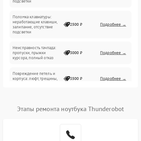
подсветки
Электрические и системные сбои
Поломка клавиатуры:
Интерфейсные проблемы
неработающие клавиши,
2500 ₽
Подробнее →
залипание, отсутствие
подсветки
Батарея
Неисправность тачпада:
Сеть и интернет
пропуски, прыжки
3000 ₽
Подробнее →
курсора, полный отказ
Система охлаждения
Повреждение петель и
корпуса: люфт, трещины,
3500 ₽
Подробнее →
деформация
Проблемы аккумулятора:
быстрая разрядка,
2500 ₽
Подробнее →
Этапы ремонта ноутбука Thunderobot
невозможность зарядки,
вздутие
Неисправность зарядного
устройства или разъёма
2000 ₽
Подробнее →
питания