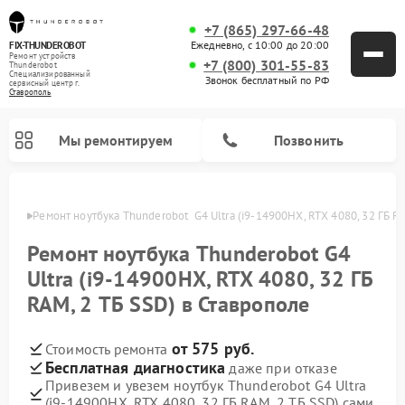
+7 (865) 297-66-48
Ежедневно, с 10:00 до 20:00
FIX-THUNDEROBOT
Ремонт устройств
+7 (800) 301-55-83
Thunderobot
Специализированный
Звонок бесплатный по РФ
cервисный центр г.
Ставрополь
Мы ремонтируем
Позвонить
ополе
Ремонт ноутбука Thunderobot  G4 Ultra (i9-14900HX, RTX 4080, 32 ГБ R
Ремонт компьютеров Thunderobot
Ремонт ноутбука Thunderobot G4
Ultra (i9-14900HX, RTX 4080, 32 ГБ
RAM, 2 ТБ SSD) в Ставрополе
от 575 руб.
Стоимость ремонта
Бесплатная диагностика
даже при отказе
Привезем и увезем ноутбук Thunderobot G4 Ultra
(i9-14900HX, RTX 4080, 32 ГБ RAM, 2 ТБ SSD) сами