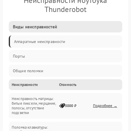
Неисправности ноутбука
Thunderobot
Виды неисправностей
Аппаратные неисправности
Порты
Общие поломки
Неисправности
Стоимость
Устройства
Неисправность матрицы:
Программные ошибки
битые пиксели, мерцание,
5000 ₽
Подробнее →
полосы, отсутствие
подсветки
Электрические и системные сбои
Поломка клавиатуры:
Интерфейсные проблемы