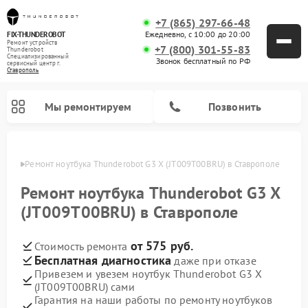
+7 (865) 297-66-48
Ежедневно, с 10:00 до 20:00
FIX-THUNDEROBOT
Ремонт устройств
+7 (800) 301-55-83
Thunderobot
Специализированный
Звонок бесплатный по РФ
cервисный центр г.
Ставрополь
Мы ремонтируем
Позвонить
ополе
Ремонт ноутбука Thunderobot G3 X (JT009T00BRU) в Ставрополе
Ремонт компьютеров Thunderobot
Ремонт ноутбука Thunderobot G3 X
(JT009T00BRU) в Ставрополе
от 575 руб.
Стоимость ремонта
Бесплатная диагностика
даже при отказе
Привезем и увезем ноутбук Thunderobot G3 X
(JT009T00BRU) сами
Гарантия на наши работы по ремонту ноутбуков