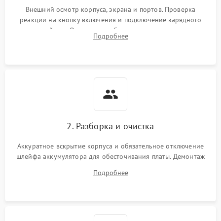
неисправности кулера
Внешний осмотр корпуса, экрана и портов. Проверка
реакции на кнопку включения и подключение зарядного
устройства. Оценка потребления тока с помощью
Выход из строя SSD или
Подробнее
HDD: медленная загрузка,
лабораторного блока питания для локализации проблемы.
3000 ₽
Подробнее →
ошибки чтения,
пропадание диска
Неисправность
оперативной памяти:
2000 ₽
Подробнее →
вылеты приложений,
синие экраны
2. Разборка и очистка
Проблемы Wi‑Fi или
2500 ₽
Подробнее →
Bluetooth модулей
Аккуратное вскрытие корпуса и обязательное отключение
шлейфа аккумулятора для обесточивания платы. Демонтаж
системы охлаждения, очистка кулера от пыли и удаление
Подробнее
высохшей термопасты с кристаллов чипов.