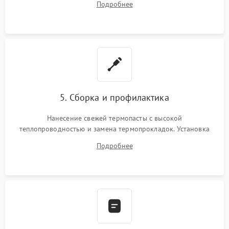
Подробнее
BIOS или замена поврежденных портов USB
5. Сборка и профилактика
Нанесение свежей термопасты с высокой
теплопроводностью и замена термопрокладок. Установка
системы охлаждения, подключение всех внутренних
Подробнее
шлейфов, модулей памяти и накопителей. Предварительная
сборка корпуса.