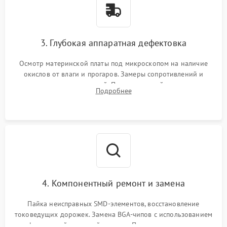
3. Глубокая аппаратная дефектовка
Осмотр материнской платы под микроскопом на наличие
окислов от влаги и прогаров. Замеры сопротивлений и
дежурных напряжений. Проверка цепей питания,
Подробнее
мультиконтроллера, процессора и видеочипа.
4. Компонентный ремонт и замена
Пайка неисправных SMD-элементов, восстановление
токоведущих дорожек. Замена BGA-чипов с использованием
инфракрасной паяльной станции. Прошивка микросхемы