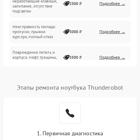
неработающие клавиши,
2500 ₽
Подробнее →
залипание, отсутствие
подсветки
Батарея
Неисправность тачпада:
Сеть и интернет
пропуски, прыжки
3000 ₽
Подробнее →
курсора, полный отказ
Система охлаждения
Повреждение петель и
корпуса: люфт, трещины,
3500 ₽
Подробнее →
деформация
Проблемы аккумулятора:
быстрая разрядка,
2500 ₽
Подробнее →
Этапы ремонта ноутбука Thunderobot
невозможность зарядки,
вздутие
Неисправность зарядного
устройства или разъёма
2000 ₽
Подробнее →
питания
1. Первичная диагностика
Перегрев из‑за пыли,
износа термопасты или
2500 ₽
Подробнее →