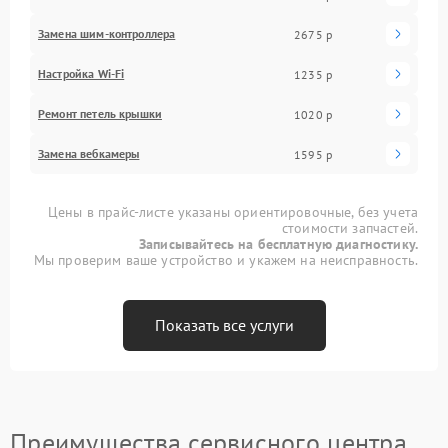
Замена шим-контроллера
2675 р
Настройка Wi-Fi
1235 р
Ремонт петель крышки
1020 р
Замена вебкамеры
1595 р
Цены в прайс-листе указаны ориентировочные, без учета
стоимости запчастей.
Записывайтесь на бесплатную диагностику.
Мы проверим ваше устройство и укажем на неисправность.
Показать все услуги
Преимущества сервисного центра