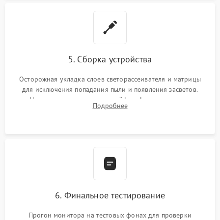
5. Сборка устройства
Осторожная укладка слоев светорассеивателя и матрицы
для исключения попадания пыли и появления засветов.
Надежное подключение шлейфов, фиксация плат и
Подробнее
аккуратное защелкивание пластикового корпуса монитора.
6. Финальное тестирование
Прогон монитора на тестовых фонах для проверки