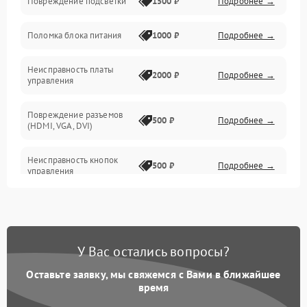
Повреждение подсветки
1500 ₽
Подробнее →
Неисправность звука
Поломка блока питания
1000 ₽
Подробнее →
Механические повреждения
Неисправность платы
2000 ₽
Подробнее →
управления
Повреждение разъемов
500 ₽
Подробнее →
(HDMI, VGA, DVI)
Неисправность кнопок
500 ₽
Подробнее →
управления
Поломка инвертора
1500 ₽
Подробнее →
Повреждение кабеля
500 ₽
Подробнее →
У Вас остались вопросы?
питания
Оставьте заявку, мы свяжемся с Вами в ближайшее
Неисправность системы
время
1000 ₽
Подробнее →
защиты от перегрузок