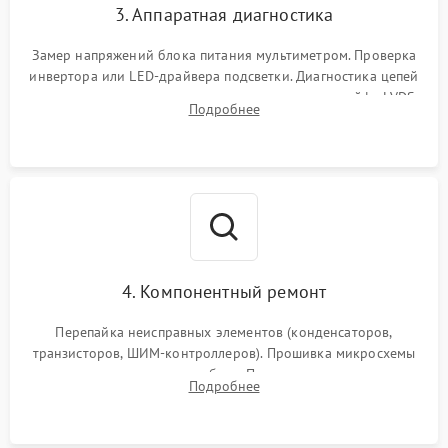
3. Аппаратная диагностика
Замер напряжений блока питания мультиметром. Проверка
инвертора или LED-драйвера подсветки. Диагностика цепей
питания скалера и тестирование сигналов на шлейфе LVDS
Подробнее
4. Компонентный ремонт
Перепайка неисправных элементов (конденсаторов,
транзисторов, ШИМ-контроллеров). Прошивка микросхемы
памяти при программных сбоях. При поломке подсветки —
Подробнее
разборка матрицы и замена выгоревших светодиодов.