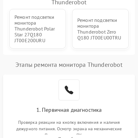
Thunderobot
Неисправность системы
1000 ₽
Подробнее →
защиты от перегрева
Ремонт подсветки
Ремонт подсветки
монитора
монитора
Thunderobot Polar
Поломка системы защиты
Thunderobot Zero
1000 ₽
Подробнее →
Star 27Q180
от перенапряжения
Q180 JT00EU00TRU
JT00E200URU
Поломка системы защиты
1000 ₽
Подробнее →
от замыкания
Этапы ремонта монитора Thunderobot
1. Первичная диагностика
Проверка реакции на кнопку включения и наличия
дежурного питания. Осмотр экрана на механические
повреждения. Подключение к ПК для оценки вывода