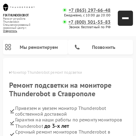
+7 (865) 297-66-48
Ежедневно, с 10:00 до 20:00
FIX-THUNDEROBOT
Ремонт устройств
+7 (800) 301-55-83
Thunderobot
Специализированный
Звонок бесплатный по РФ
cервисный центр г.
Ставрополь
Мы ремонтируем
Позвонить
ополе
Монитор Thunderobot ремонт подсветки
Ремонт компьютеров Thunderobot
Ремонт подсветки на мониторе
Thunderobot в Ставрополе
Привезем и увезем монитор Thunderobot
собственной доставкой
Гарантия на наши работы по ремонту мониторов
до 3-х лет
Thunderobot
Срочный ремонт мониторов Thunderobot в