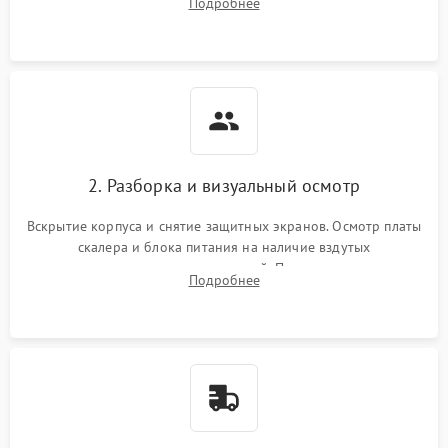
Подробнее
изображения, работы подсветки и выявления артефактов на
матрице.
2. Разборка и визуальный осмотр
Вскрытие корпуса и снятие защитных экранов. Осмотр платы
скалера и блока питания на наличие вздутых
конденсаторов, прогаров, окислений. Проверка надежности
Подробнее
контактов и целостности шлейфов матрицы.