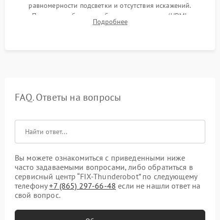
равномерности подсветки и отсутствия искажений.
Проверка работоспособности всех портов (HDMI,
Подробнее
DisplayPort, VGA) и кнопок управления под нагрузкой в
течение пары часов.
FAQ. Ответы на вопросы
Вы можете ознакомиться с приведенными ниже
часто задаваемыми вопросами, либо обратиться в
сервисный центр “FIX-Thunderobot” по следующему
телефону
+7 (865) 297-66-48
если не нашли ответ на
свой вопрос.