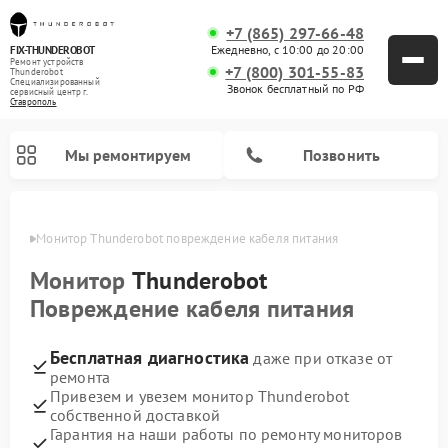
+7 (865) 297-66-48
Ежедневно, с 10:00 до 20:00
FIX-THUNDEROBOT
Ремонт устройств
+7 (800) 301-55-83
Thunderobot
Специализированный
Звонок бесплатный по РФ
cервисный центр г.
Ставрополь
Мы ремонтируем
Позвонить
ополе
Монитор Thunderobot повреждение кабеля питания
Ремонт компьютеров Thunderobot
Монитор
Thunderobot
Повреждение кабеля питания
Бесплатная диагностика
даже при отказе от
ремонта
Привезем и увезем монитор Thunderobot
собственной доставкой
Гарантия на наши работы по ремонту мониторов