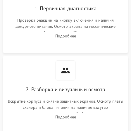
1. Первичная диагностика
Проверка реакции на кнопку включения и наличия
дежурного питания. Осмотр экрана на механические
повреждения. Подключение к ПК для оценки вывода
Подробнее
изображения, работы подсветки и выявления артефактов на
матрице.
2. Разборка и визуальный осмотр
Вскрытие корпуса и снятие защитных экранов. Осмотр платы
скалера и блока питания на наличие вздутых
конденсаторов, прогаров, окислений. Проверка надежности
Подробнее
контактов и целостности шлейфов матрицы.