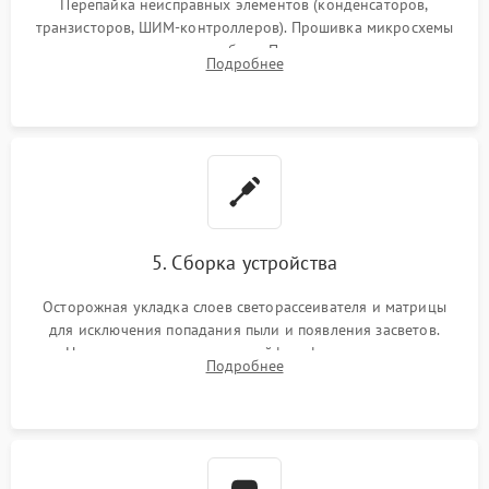
Перепайка неисправных элементов (конденсаторов,
транзисторов, ШИМ-контроллеров). Прошивка микросхемы
памяти при программных сбоях. При поломке подсветки —
Подробнее
разборка матрицы и замена выгоревших светодиодов.
5. Сборка устройства
Осторожная укладка слоев светорассеивателя и матрицы
для исключения попадания пыли и появления засветов.
Надежное подключение шлейфов, фиксация плат и
Подробнее
аккуратное защелкивание пластикового корпуса монитора.