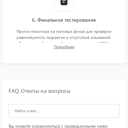
6. Финальное тестирование
Прогон монитора на тестовых фонах для проверки
равномерности подсветки и отсутствия искажений.
Проверка работоспособности всех портов (HDMI,
Подробнее
DisplayPort, VGA) и кнопок управления под нагрузкой в
течение пары часов.
FAQ. Ответы на вопросы
Вы можете ознакомиться с приведенными ниже