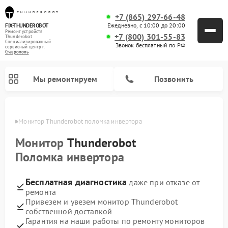
+7 (865) 297-66-48
Ежедневно, с 10:00 до 20:00
FIX-THUNDEROBOT
Ремонт устройств
+7 (800) 301-55-83
Thunderobot
Специализированный
Звонок бесплатный по РФ
cервисный центр г.
Ставрополь
Мы ремонтируем
Позвонить
ополе
Монитор Thunderobot поломка инвертора
Ремонт компьютеров Thunderobot
Монитор
Thunderobot
Поломка инвертора
Бесплатная диагностика
даже при отказе от
ремонта
Привезем и увезем монитор Thunderobot
собственной доставкой
Гарантия на наши работы по ремонту мониторов