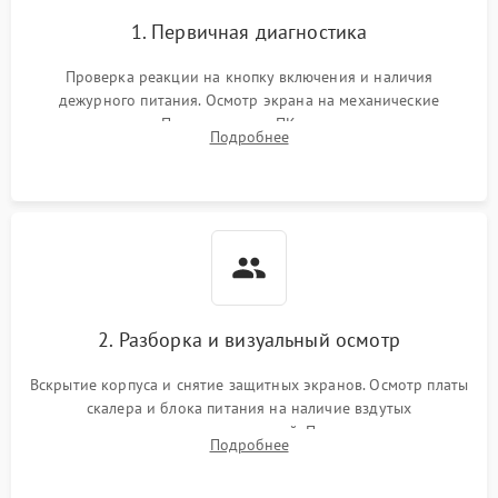
1. Первичная диагностика
Проверка реакции на кнопку включения и наличия
дежурного питания. Осмотр экрана на механические
повреждения. Подключение к ПК для оценки вывода
Подробнее
изображения, работы подсветки и выявления артефактов на
матрице.
2. Разборка и визуальный осмотр
Вскрытие корпуса и снятие защитных экранов. Осмотр платы
скалера и блока питания на наличие вздутых
конденсаторов, прогаров, окислений. Проверка надежности
Подробнее
контактов и целостности шлейфов матрицы.