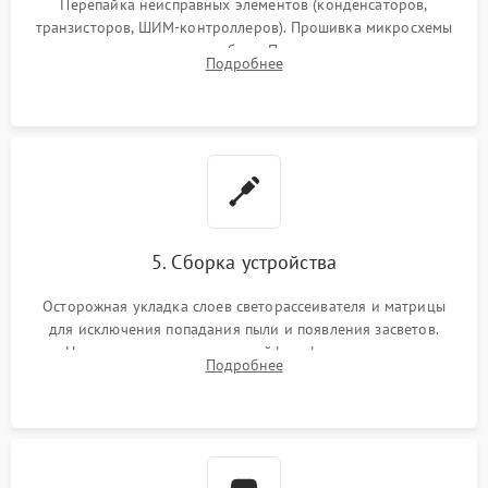
Перепайка неисправных элементов (конденсаторов,
транзисторов, ШИМ-контроллеров). Прошивка микросхемы
памяти при программных сбоях. При поломке подсветки —
Подробнее
разборка матрицы и замена выгоревших светодиодов.
5. Сборка устройства
Осторожная укладка слоев светорассеивателя и матрицы
для исключения попадания пыли и появления засветов.
Надежное подключение шлейфов, фиксация плат и
Подробнее
аккуратное защелкивание пластикового корпуса монитора.