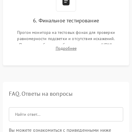
6. Финальное тестирование
Прогон монитора на тестовых фонах для проверки
равномерности подсветки и отсутствия искажений.
Проверка работоспособности всех портов (HDMI,
Подробнее
DisplayPort, VGA) и кнопок управления под нагрузкой в
течение пары часов.
FAQ. Ответы на вопросы
Вы можете ознакомиться с приведенными ниже