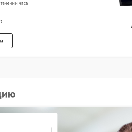
течении часа
t
ны
цию