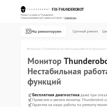
FIX-THUNDEROBOT
Ремонт устройств Thunderobot
Специализированный cервисный центр г.
Ставрополь
Мы ремонтируем
Срочный ремонт
Це
erobot в Ставрополе
Монитор Thunderobot нестабильная работа встроенных
Монитор
Ремонт ноутбуков Thunderobot
Ремонт компьютеров Thunderobot
Thunderob
Нестабильная работ
функций
Бесплатная диагностика
даже при отказ
Привезем и увезем монитор Thunderobot с
Гарантия на наши работы по ремонту мон