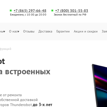
+7 (865) 297-66-48
+7 (800) 301-55-83
Ежедневно, с 10:00 до 20:00
Звонок бесплатный по РФ
ны
О нас
Отзывы
Доставка
Гарантии
Акции и скидки
Зая
 функций
ot
а встроенных
е от ремонта
обственной доставкой
до 3-х лет
иторов Thunderobot