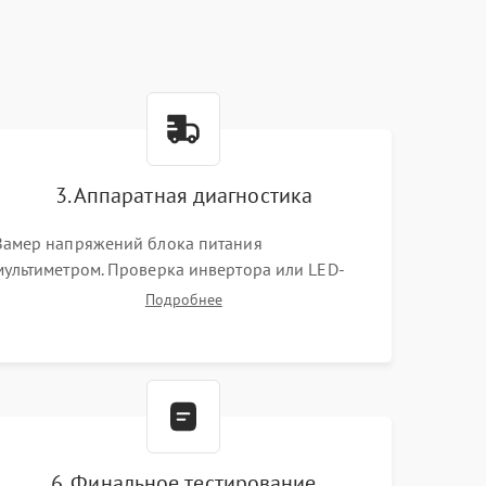
3. Аппаратная диагностика
Замер напряжений блока питания
мультиметром. Проверка инвертора или LED-
драйвера подсветки. Диагностика цепей
Подробнее
питания скалера и тестирование сигналов на
шлейфе LVDS
6. Финальное тестирование