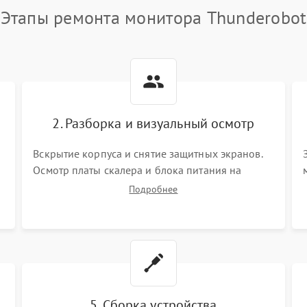
Этапы ремонта монитора Thunderobot
2. Разборка и визуальный осмотр
Вскрытие корпуса и снятие защитных экранов.
Осмотр платы скалера и блока питания на
К
наличие вздутых конденсаторов, прогаров,
Подробнее
окислений. Проверка надежности контактов и
целостности шлейфов матрицы.
5. Сборка устройства