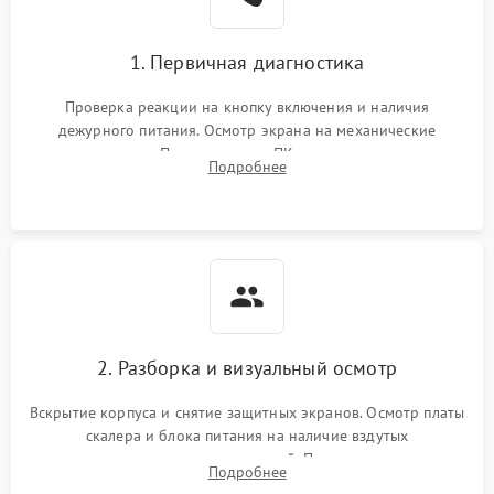
1. Первичная диагностика
Проверка реакции на кнопку включения и наличия
дежурного питания. Осмотр экрана на механические
повреждения. Подключение к ПК для оценки вывода
Подробнее
изображения, работы подсветки и выявления артефактов на
матрице.
2. Разборка и визуальный осмотр
Вскрытие корпуса и снятие защитных экранов. Осмотр платы
скалера и блока питания на наличие вздутых
конденсаторов, прогаров, окислений. Проверка надежности
Подробнее
контактов и целостности шлейфов матрицы.