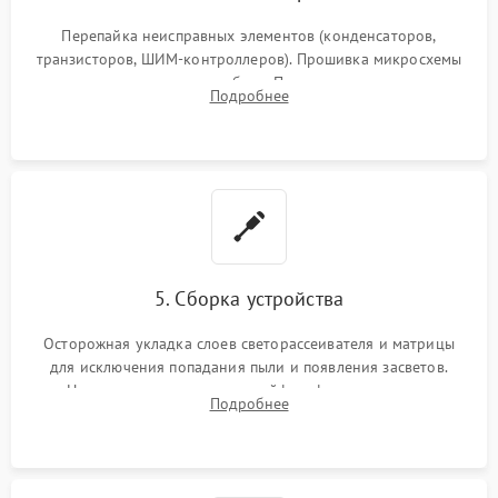
Перепайка неисправных элементов (конденсаторов,
транзисторов, ШИМ-контроллеров). Прошивка микросхемы
памяти при программных сбоях. При поломке подсветки —
Подробнее
разборка матрицы и замена выгоревших светодиодов.
5. Сборка устройства
Осторожная укладка слоев светорассеивателя и матрицы
для исключения попадания пыли и появления засветов.
Надежное подключение шлейфов, фиксация плат и
Подробнее
аккуратное защелкивание пластикового корпуса монитора.