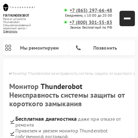
+7 (865) 297-66-48
Ежедневно, с 10:00 до 20:00
FIX-THUNDEROBOT
Ремонт устройств
+7 (800) 301-55-83
Thunderobot
Специализированный
Звонок бесплатный по РФ
cервисный центр г.
Ставрополь
Мы ремонтируем
Позвонить
ополе
Монитор Thunderobot неисправность системы защиты от короткого з
Ремонт компьютеров Thunderobot
Монитор
Thunderobot
Неисправность системы защиты от
короткого замыкания
Бесплатная диагностика
даже при отказе от
ремонта
Привезем и увезем монитор Thunderobot
собственной доставкой