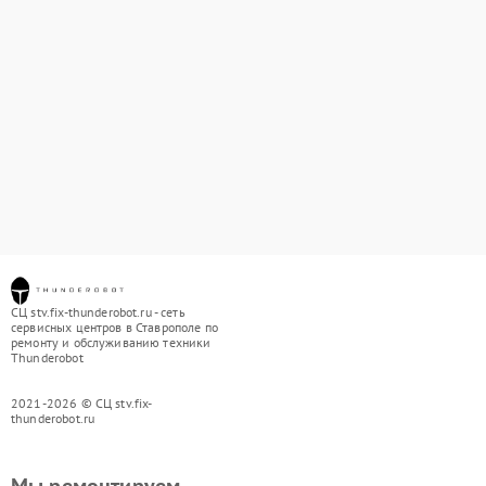
СЦ stv.fix-thunderobot.ru - сеть
сервисных центров в Ставрополе по
ремонту и обслуживанию техники
Thunderobot
2021-2026 © СЦ stv.fix-
thunderobot.ru
Мы ремонтируем