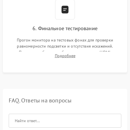
6. Финальное тестирование
Прогон монитора на тестовых фонах для проверки
равномерности подсветки и отсутствия искажений.
Проверка работоспособности всех портов (HDMI,
Подробнее
DisplayPort, VGA) и кнопок управления под нагрузкой в
течение пары часов.
FAQ. Ответы на вопросы