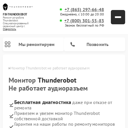
+7 (865) 297-66-48
Ежедневно, с 10:00 до 20:00
FIX-THUNDEROBOT
Ремонт устройств
+7 (800) 301-55-83
Thunderobot
Специализированный
Звонок бесплатный по РФ
cервисный центр г.
Ставрополь
Мы ремонтируем
Позвонить
ополе
Монитор Thunderobot не работает аудиоразъем
Ремонт компьютеров Thunderobot
Монитор
Thunderobot
Не работает аудиоразъем
Бесплатная диагностика
даже при отказе от
ремонта
Привезем и увезем монитор Thunderobot
собственной доставкой
Гарантия на наши работы по ремонту мониторов