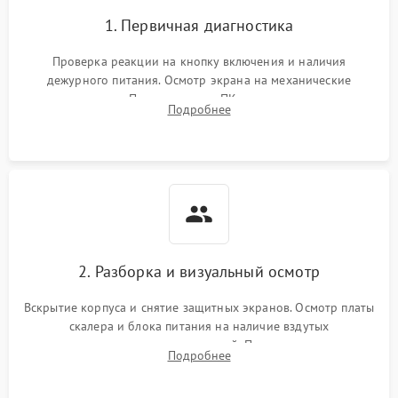
1. Первичная диагностика
Проверка реакции на кнопку включения и наличия
дежурного питания. Осмотр экрана на механические
повреждения. Подключение к ПК для оценки вывода
Подробнее
изображения, работы подсветки и выявления артефактов на
матрице.
2. Разборка и визуальный осмотр
Вскрытие корпуса и снятие защитных экранов. Осмотр платы
скалера и блока питания на наличие вздутых
конденсаторов, прогаров, окислений. Проверка надежности
Подробнее
контактов и целостности шлейфов матрицы.