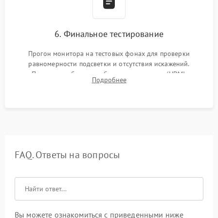
6. Финальное тестирование
Прогон монитора на тестовых фонах для проверки
равномерности подсветки и отсутствия искажений.
Проверка работоспособности всех портов (HDMI,
Подробнее
DisplayPort, VGA) и кнопок управления под нагрузкой в
течение пары часов.
FAQ. Ответы на вопросы
Вы можете ознакомиться с приведенными ниже