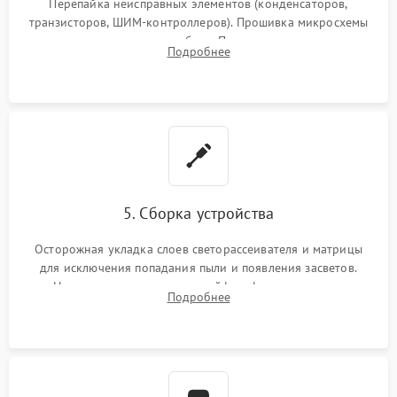
Перепайка неисправных элементов (конденсаторов,
транзисторов, ШИМ-контроллеров). Прошивка микросхемы
памяти при программных сбоях. При поломке подсветки —
Подробнее
разборка матрицы и замена выгоревших светодиодов.
5. Сборка устройства
Осторожная укладка слоев светорассеивателя и матрицы
для исключения попадания пыли и появления засветов.
Надежное подключение шлейфов, фиксация плат и
Подробнее
аккуратное защелкивание пластикового корпуса монитора.